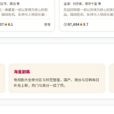
河正宇、周迅 等
主演：
刘亦菲、易烊千玺 等
口·典藏是一部以爱情为核心的影
失控回响是一部以惊悚为核心的影
，围绕危机、反转与人物成长展
品，围绕危机、反转与人物成长展
体节奏紧凑，值得推荐观看。
体节奏紧凑，值得推荐观看。
737
6.1
97,694
8.7
爱情
？
海量剧集
电视剧大全按分区与标签整理，国产、港台与日韩每日
补充上新，热门与高分一目了然。