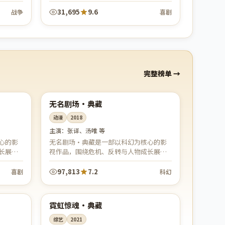
，场面
与亲情羁绊。笑泪交织、烟火气十足，于
。
平凡日子里讲述最动人的中国式情感。
31,695
9.6
战争
喜剧
完整榜单
99:39
98:53
韩国
热播
无名剧场·典藏
动漫
2018
主演：
张译、汤唯 等
心的影
无名剧场·典藏是一部以科幻为核心的影
长展
视作品，围绕危机、反转与人物成长展
。
开，整体节奏紧凑，值得推荐观看。
97,813
7.2
喜剧
科幻
99:34
90:07
韩国
完结
霓虹惊魂·典藏
综艺
2021