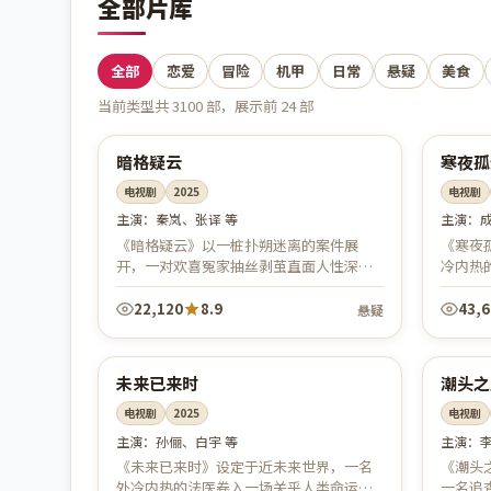
全部片库
全部
恋爱
冒险
机甲
日常
悬疑
美食
当前类型共
3100
部，展示前
24
部
71:03
中国
中国
杜比
高
暗格疑云
寒夜孤
电视剧
2025
电视剧
主演：
秦岚、张译 等
主演：
《暗格疑云》以一桩扑朔迷离的案件展
《寒夜
开，一对欢喜冤家抽丝剥茧直面人性深
冷内热
渊，反转层层叠加、节奏紧张。烧脑与情
仰与生
感并重，是悬疑刑侦迷不可错过的力作。
弦，年
22,120
8.9
43,
悬疑
73:55
中国
中国
院线
高
未来已来时
潮头之
电视剧
2025
电视剧
主演：
孙俪、白宇 等
主演：
《未来已来时》设定于近未来世界，一名
《潮头
外冷内热的法医卷入一场关乎人类命运的
一名追