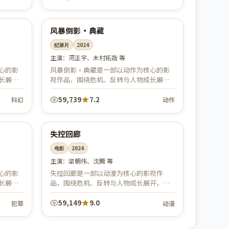
99:26
99:58
美国
杜比
风暴倒影·典藏
纪录片
2024
主演：
河正宇、木村拓哉 等
心的影
风暴倒影·典藏是一部以动作为核心的影
长展
视作品，围绕危机、反转与人物成长展
。
开，整体节奏紧凑，值得推荐观看。
59,739
7.2
科幻
动作
91:37
99:32
美国
院线
失控回廊
电影
2024
主演：
梁朝伟、沈腾 等
心的影
失控回廊是一部以动漫为核心的影视作
长展
品，围绕危机、反转与人物成长展开，整
。
体节奏紧凑，值得推荐观看。
59,149
9.0
犯罪
动漫