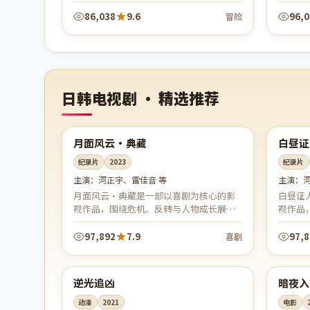
谋博弈与儿女情长之间几番沉浮，从隐忍
业与情
蛰伏到力挽狂澜。全剧服化道考究、群像...
快、台
86,038
9.6
96,
冒险
日韩电视剧 · 精选推荐
99:03
日本
韩国
连载中
热
月面风云·典藏
白昼证
纪录片
2023
纪录片
主演：
河正宇、雷佳音 等
主演：
月面风云·典藏是一部以喜剧为核心的影
白昼证
视作品，围绕危机、反转与人物成长展
视作品
开，整体节奏紧凑，值得推荐观看。
开，整
97,892
7.9
97,
喜剧
99:08
日本
韩国
院线
独
逆光追凶
暗夜入
动漫
2021
电影