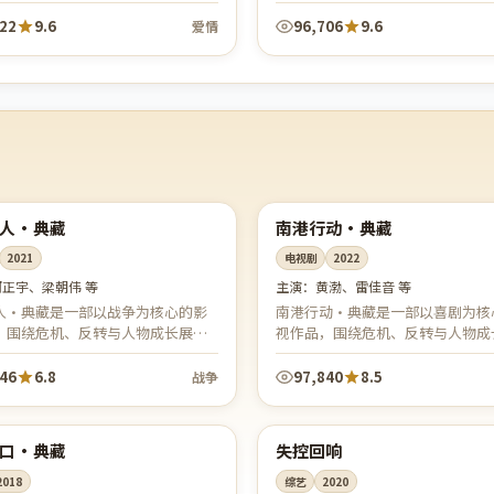
感的双重考验中寻找自我。节奏轻
中淬炼意志。热血燃情、家国同心
词走心，治愈与共鸣并存，适合晚...
恢弘、群像立体，致敬最可爱的人
022
9.6
96,706
9.6
爱情
99:00
日本
播
杜比
人·典藏
南港行动·典藏
2021
电视剧
2022
河正宇、梁朝伟 等
主演：
黄渤、雷佳音 等
人·典藏是一部以战争为核心的影
南港行动·典藏是一部以喜剧为核
，围绕危机、反转与人物成长展
视作品，围绕危机、反转与人物成
体节奏紧凑，值得推荐观看。
开，整体节奏紧凑，值得推荐观看
846
6.8
97,840
8.5
战争
88:41
韩国
播
热播
口·典藏
失控回响
2018
综艺
2020