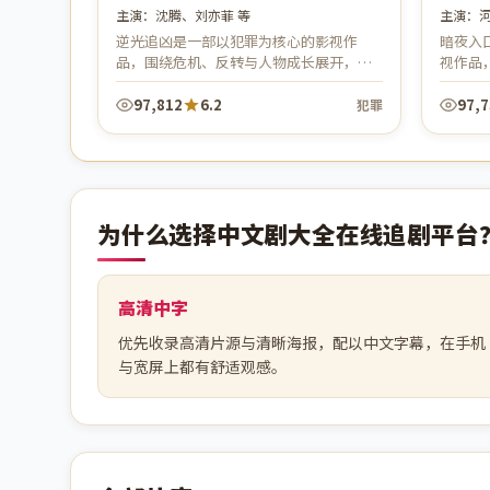
主演：
沈腾、刘亦菲 等
主演：
逆光追凶是一部以犯罪为核心的影视作
暗夜入
品，围绕危机、反转与人物成长展开，整
视作品
体节奏紧凑，值得推荐观看。
开，整
97,812
6.2
97,
犯罪
为什么选择中文剧大全在线追剧平台
高清中字
优先收录高清片源与清晰海报，配以中文字幕，在手机
与宽屏上都有舒适观感。