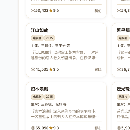
科技危机。悬念迭起、想象瑰丽，在硬核
想坚守
设定中探讨科技与人性的边界。
利，既
53,423
9.5
54,
科幻
66:16
中国
中国
热播
高
江山如故
繁星都
电视剧
2025
电视剧
主演：
王鹤棣、章子怡 等
主演：
《江山如故》以架空王朝为背景，一对跨
《繁星
越身份的恋人卷入朝堂纷争，在权谋博弈
成长，
与儿女情长之间几番沉浮，从隐忍蛰伏到
情感的
力挽狂澜。全剧服化道考究、群像鲜活，...
台词走
41,535
8.5
26,
冒险
63:57
中国
韩国
完结
院
资本浪潮
逆光玩
电视剧
2025
纪录片
主演：
王鹤棣、倪妮 等
主演：
《资本浪潮》深入商海职场的明争暗斗，
逆光玩
一名重返故土的归乡人在资本博弈与理想
视作品
坚守之间步步为营。节奏凌厉、台词犀
开，整
利，既有热血逐梦，也有对人性的冷静思
65,098
9.3
5,99
都市