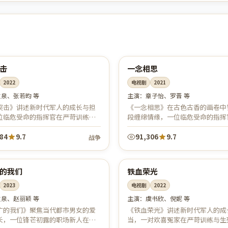
63:00
中国
播
完结
击
一念相思
2022
电视剧
2021
袁泉、张若昀 等
主演：
章子怡、罗晋 等
突击》讲述新时代军人的成长与担
《一念相思》在古色古香的画卷中
位临危受命的指挥官在严苛训练与
段缠绵情缘，一位临危受命的指挥
务中淬炼意志。热血燃情、家国同
中人历经误会、别离与重逢。情意
面恢弘、群像立体，致敬最可爱的...
画面唯美，是古装言情爱好者的心
184
9.7
91,306
9.7
战争
49:14
中国
结
4K
的我们
铁血荣光
2023
电视剧
2022
袁泉、赵丽颖 等
主演：
虞书欣、倪妮 等
广的我们》聚焦当代都市男女的爱
《铁血荣光》讲述新时代军人的成
长，一位锋芒初露的职场新人在事
当，一对欢喜冤家在严苛训练与生