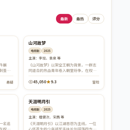
最新
最热
评分
53:20
53:08
中国
热播
山河故梦
电视剧
2025
主演：
李现、袁泉 等
件展
《山河故梦》以架空王朝为背景，一群志
剥茧直
同道合的热血青年卷入朝堂纷争，在权谋
紧张。
博弈与儿女情长之间几番沉浮，从隐忍蛰
可错过
伏到力挽狂澜。全剧服化道考究、群像鲜...
45,050
9.3
悬疑
冒险
48:42
67:23
中国
院线
天涯明月引
电视剧
2025
主演：
檀健次、宋茜 等
一名追
《天涯明月引》以江湖恩怨为主线，一位
在权谋
心怀苍生的少年将军手执长剑闯荡四方，