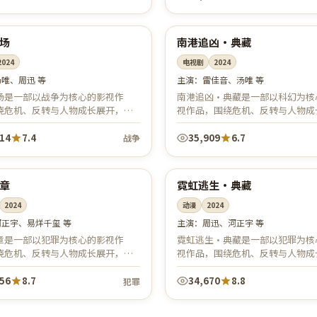
99:03
韩国
结
4K
场
南港追凶·典藏
2024
电视剧
2024
汤唯、周迅 等
主演：
雷佳音、汤唯 等
场是一部以战争为核心的影视作
南港追凶·典藏是一部以科幻为核
绕危机、反转与人物成长展开，整
视作品，围绕危机、反转与人物成
紧凑，值得推荐观看。
开，整体节奏紧凑，值得推荐观看
514
7.4
35,909
6.7
战争
99:42
美国
播
院线
章
霓虹逃生·典藏
2024
动漫
2024
河正宇、易烊千玺 等
主演：
周迅、河正宇 等
章是一部以犯罪为核心的影视作
霓虹逃生·典藏是一部以犯罪为核
绕危机、反转与人物成长展开，整
视作品，围绕危机、反转与人物成
紧凑，值得推荐观看。
开，整体节奏紧凑，值得推荐观看
056
8.7
34,670
8.8
犯罪