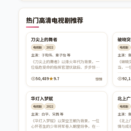
热门高清电视剧推荐
41:36
中国
中国
热播
独
刀尖上的舞者
破晓突
电视剧
2022
电视剧
主演：
于和伟、章子怡 等
主演：
《刀尖上的舞者》以烽火年代为背景，一
《破晓
位临危受命的指挥官潜伏敌后、步步惊
当，一
心，在信仰与生死之间坚守底线。谍战交
生死任
锋扣人心弦，年代质感厚重，致敬隐秘而
心，场
50,489
9.7
92,
惊悚
伟...
43:59
中国
中国
4K
完
华灯入梦赋
北上广
电视剧
2022
电视剧
主演：
白宇、宋茜 等
主演：
《华灯入梦赋》以架空王朝为背景，一位
《北上
心怀苍生的少年将军卷入朝堂纷争，在权
情与成