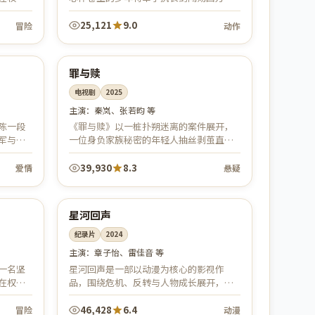
隐忍蛰
在门派纷争与正邪较量中追寻侠义初心。
鲜...
打斗行云流水、意境飘逸，是一部荡气回...
25,121
9.0
冒险
动作
43:23
43:29
中国
热播
罪与赎
电视剧
2025
主演：
秦岚、张若昀 等
陈一段
《罪与赎》以一桩扑朔迷离的案件展开，
军与意
一位身负家族秘密的年轻人抽丝剥茧直面
绵长、
人性深渊，反转层层叠加、节奏紧张。烧
头好。
脑与情感并重，是悬疑刑侦迷不可错过的...
39,930
8.3
爱情
悬疑
68:34
99:57
中国
院线
星河回声
纪录片
2024
主演：
章子怡、雷佳音 等
一名坚
星河回声是一部以动漫为核心的影视作
在权谋
品，围绕危机、反转与人物成长展开，整
隐忍蛰
体节奏紧凑，值得推荐观看。
鲜...
46,428
6.4
冒险
动漫