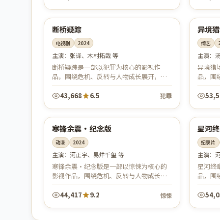
辨...
99:41
日本
中国
连载中
完
断桥疑踪
异境猎
电视剧
2024
综艺
主演：
张译、木村拓哉 等
主演：
断桥疑踪是一部以犯罪为核心的影视作
异境猎
品，围绕危机、反转与人物成长展开，整
品，围
体节奏紧凑，值得推荐观看。
体节奏
43,668
6.5
53,
犯罪
99:29
日本
英国
连载中
独
寒锋余震·纪念版
星河终
动漫
2024
纪录片
主演：
河正宇、易烊千玺 等
主演：
寒锋余震·纪念版是一部以惊悚为核心的
星河终
影视作品，围绕危机、反转与人物成长展
品，围
开，整体节奏紧凑，值得推荐观看。
体节奏
44,417
9.2
54,
惊悚