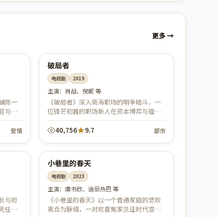
更多
54:24
74:14
中国
热播
破局者
电视剧
2019
主演：
肖战、倪妮 等
铺陈一
《破局者》深入商海职场的明争暗斗，一
官与意
位锋芒初露的职场新人在资本博弈与理想
绵长、
坚守之间步步为营。节奏凌厉、台词犀
头好。
利，既有热血逐梦，也有对人性的冷静思
40,756
9.7
爱情
都市
辨...
52:27
44:51
中国
连载中
小巷里的春天
电视剧
2023
主演：
虞书欣、迪丽热巴 等
长与担
《小巷里的春天》以一个普通家庭的悲欢
死任务
离合为脉络，一对欢喜冤家见证时代变迁