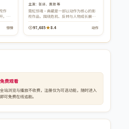
主演：
张译、黄渤 等
视作
霓虹惊魂·典藏是一部以动作为核心的影
开，整
视作品，围绕危机、反转与人物成长展
开，整体节奏紧凑，值得推荐观看。
97,685
8.4
惊悚
动作
免费观看
全站浏览与播放不收费，注册仅为可选功能，随时进入
即可免费在线追剧。