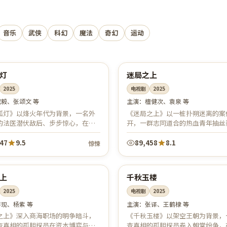
音乐
武侠
科幻
魔法
奇幻
运动
59:19
中国
分
独播
灯
迷局之上
2025
电视剧
2025
成毅、张颂文 等
主演：
檀健次、袁泉 等
孤灯》以烽火年代为背景，一名外
《迷局之上》以一桩扑朔迷离的案
的法医潜伏敌后、步步惊心，在信
开，一群志同道合的热血青年抽丝
死之间坚守底线。谍战交锋扣人心
面人性深渊，反转层层叠加、节奏
代质感厚重，致敬隐秘而伟大的无...
烧脑与情感并重，是悬疑刑侦迷不
647
9.5
89,458
8.1
惊悚
的...
51:30
中国
分
杜比
上
千秋玉楼
2025
电视剧
2025
李现、杨紫 等
主演：
张译、王鹤棣 等
之上》深入商海职场的明争暗斗，
《千秋玉楼》以架空王朝为背景，
查真相的孤胆探员在资本博弈与理
查真相的孤胆探员卷入朝堂纷争，