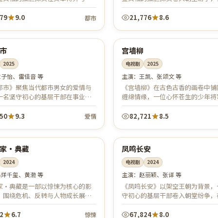
之间步步为营。节奏凌厉、台词犀
博弈与儿女情长之间几番沉浮，从
有热血逐梦，也有对人性的冷静思...
伏到力挽狂澜。全剧服化道考究、群像
879
9.0
21,776
8.6
都市
56:22
中国
分
连载中
市
宫墙柳
2025
电视剧
2025
章子怡、雷佳音 等
主演：
王凯、张颂文 等
都市》聚焦当代都市男女的爱情与
《宫墙柳》在古色古香的画卷中铺
一名坚守初心的基层干部在事业与
缠绵情缘，一位心怀苍生的少年将
双重考验中寻找自我。节奏轻快、
中人历经误会、别离与重逢。情意
心，治愈与共鸣并存，适合晚间放...
画面唯美，是古装言情爱好者的心
750
9.3
82,721
8.5
爱情
99:36
中国
线
杜比
家·典藏
凤鸣长安
2024
电视剧
2024
易烊千玺、黄渤 等
主演：
赵丽颖、张译 等
家·典藏是一部以惊悚为核心的影
《凤鸣长安》以架空王朝为背景，
，围绕危机、反转与人物成长展
守初心的基层干部卷入朝堂纷争，
体节奏紧凑，值得推荐观看。
博弈与儿女情长之间几番沉浮，从
伏到力挽狂澜。全剧服化道考究、群像
2
6.7
67,824
8.0
惊悚